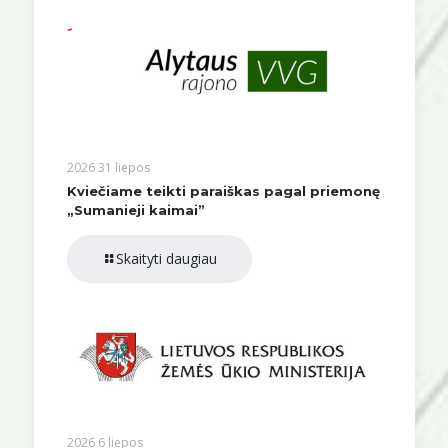
2026 31 liepos
Kviečiame teikti paraiškas pagal priemonę
„Sumanieji kaimai”
Skaityti daugiau
2026 6 liepos