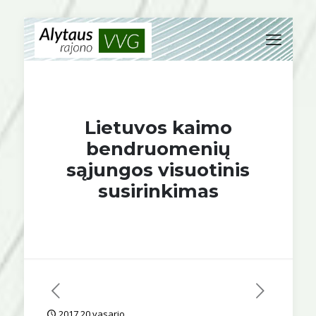
Lietuvos kaimo
bendruomenių
sąjungos visuotinis
susirinkimas
2017 20 vasario