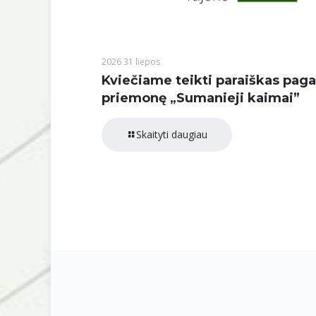
2026 31 liepos
Kviečiame teikti paraiškas paga
priemonę „Sumanieji kaimai”
Skaityti daugiau