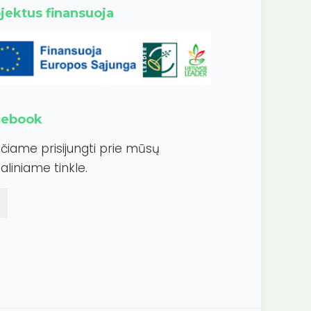
jektus finansuoja
cebook
ečiame prisijungti prie mūsų
aliniame tinkle.