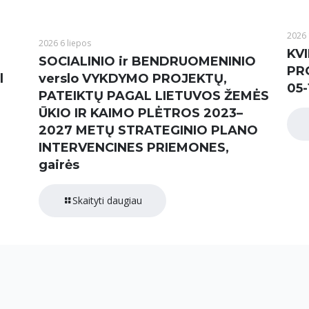
2026 
2026 6 liepos
KVI
SOCIALINIO ir BENDRUOMENINIO
PR
l
verslo VYKDYMO PROJEKTŲ,
05-
PATEIKTŲ PAGAL LIETUVOS ŽEMĖS
ŪKIO IR KAIMO PLĖTROS 2023–
2027 METŲ STRATEGINIO PLANO
INTERVENCINES PRIEMONES,
gairės
Skaityti daugiau