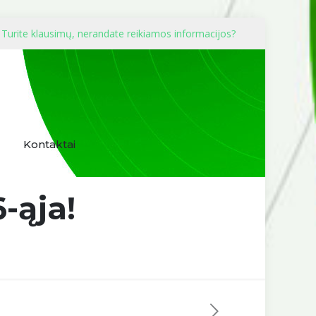
Turite klausimų, nerandate reikiamos informacijos?
Kontaktai
-ąja!