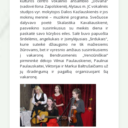
kultūros centro vokalinio ansamblio „Dovana“
(vadovė Ilona Zapolskienė), Alytaus m. JC vokalinės
studijos vyr. mokytojos Dalios Kazlauskienės ir jos
mokinių meninė – muzikinė programa. Svečiuose
dalyvavo poetė Skalastika Kavaliauskienė,
pasveikino susirinkusius su meikės diena ir
paskaitė savo kūrybos eiles. Salė buvo papuošta
širdelėmis, angeliukais ir įsimylėjusiais „širdukais“,
kurie suteikė džiaugsmo ne tik mažiesiems
žiūrovams, bet ir vyresnio amžiaus susirinkusiems
į vakaronę. Bendruomenės „Venciūniškiai“
pirmininkė dėkojo Vilmai Paulauskienei, Paulinai
Paulauskaitei, Viktorijai ir Markui Baltrušaičiams už
jų išradingumą ir pagalbą organizuojant šią
vakaronę.