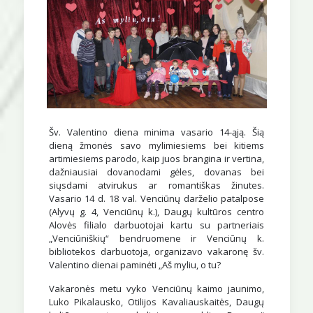
Šv. Valentino diena minima vasario 14-ąją. Šią
dieną žmonės savo mylimiesiems bei kitiems
artimiesiems parodo, kaip juos brangina ir vertina,
dažniausiai dovanodami gėles, dovanas bei
siųsdami atvirukus ar romantiškas žinutes.
Vasario 14 d. 18 val. Venciūnų darželio patalpose
(Alyvų g. 4, Venciūnų k.), Daugų kultūros centro
Alovės filialo darbuotojai kartu su partneriais
„Venciūniškių“ bendruomene ir Venciūnų k.
bibliotekos darbuotoja, organizavo vakaronę šv.
Valentino dienai paminėti „Aš myliu, o tu?
Vakaronės metu vyko Venciūnų kaimo jaunimo,
Luko Pikalausko, Otilijos Kavaliauskaitės, Daugų