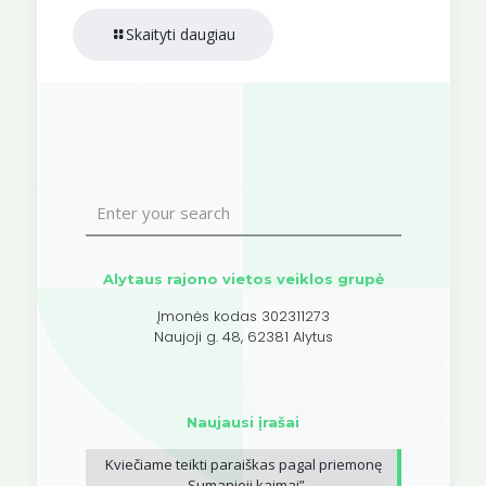
Skaityti daugiau
Alytaus rajono vietos veiklos grupė
Įmonės kodas 302311273
Naujoji g. 48, 62381 Alytus
Naujausi įrašai
Kviečiame teikti paraiškas pagal priemonę
„Sumanieji kaimai”