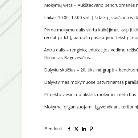
Mokymų vieta – Aukštadvario bendruomenės nam
Laikas 10.00–17.00 val. Į šį laiką įskaičiuotos d
Pirma mokymų dalis skirta kalbėjimui, kaip įtiki
receptą ir k.t.), paruošti pasakojimo tekstą (teo
Antra dalis – renginio, edukacijos vedimo režisūr
Rimantas Bagdzevičius.
Dalyvių skaičius – 20, tikslinė grupė – bendruome
Dalyvavimas mokymuose patvirtinamas parašais
Projekto viešinimo tikslais mokymų metu bus
Mokymai organizuojami įgyvendinant teritorinį 
Bendrinti