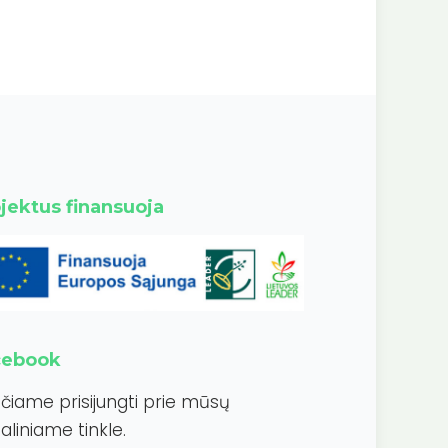
jektus finansuoja
cebook
ečiame prisijungti prie mūsų
aliniame tinkle.