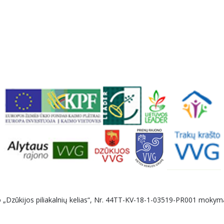
o „Dzūkijos piliakalnių kelias“, Nr. 44TT-KV-18-1-03519-PR001 mokyma