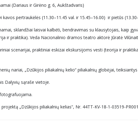
ai (Dariaus ir Girėno g. 6, Aukštadvaris)
vi kavos pertraukėlės (11.30–11.45 val. ir 15.45–16.00) ir pietūs (13.30–
namai, sklandžiai laisvai kalbėti, bendravimas su klausytojais, kaip gyv
rija ir praktika). Veda Nacionalinio dramos teatro aktorė Jūratė Vilūnait
iniai scenarijai, praktiniai eskizai ekskursijoms vesti (teorija ir prak
nių nariai, „Dzūkijos piliakalnių kelio“ piliakalnių globėjai, teiksianty
 Dalyvių sąraše vietoje.
 fotografuojama.
projektą „Dzūkijos piliakalnių kelias“, Nr. 44TT-KV-18-1-03519-PR001