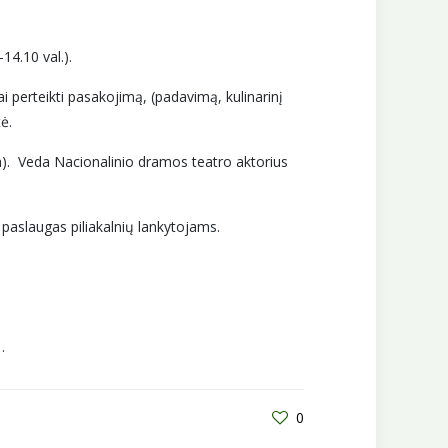
14.10 val.).
ai perteikti pasakojimą, (padavimą, kulinarinį
ė.
tika). Veda Nacionalinio dramos teatro aktorius
s paslaugas piliakalnių lankytojams.
.
0