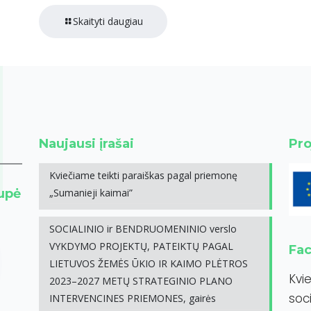
Skaityti daugiau
Naujausi įrašai
Pro
Kviečiame teikti paraiškas pagal priemonę
rupė
„Sumanieji kaimai”
SOCIALINIO ir BENDRUOMENINIO verslo
VYKDYMO PROJEKTŲ, PATEIKTŲ PAGAL
Fa
LIETUVOS ŽEMĖS ŪKIO IR KAIMO PLĖTROS
Kvi
2023–2027 METŲ STRATEGINIO PLANO
soci
INTERVENCINES PRIEMONES, gairės