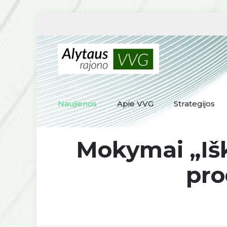
Naujienos
Apie VVG
Strategijos
Mokymai „Išk
pro