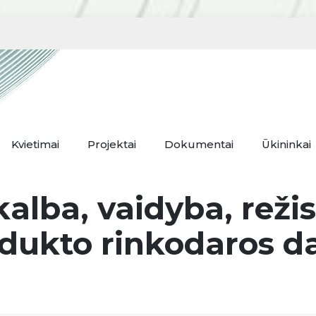
Kvietimai
Projektai
Dokumentai
Ūkininkai
alba, vaidyba, režis
dukto rinkodaros da