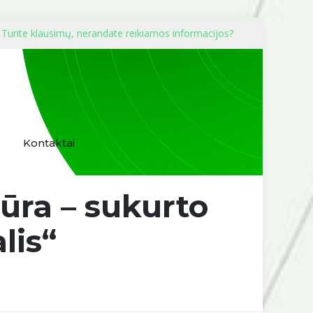
Turite klausimų, nerandate reikiamos informacijos?
Kontaktai
ūra – sukurto
lis“