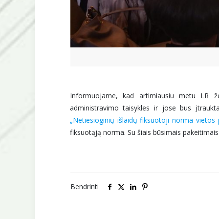
Informuojame, kad artimiausiu metu LR žem
administravimo taisykles ir jose bus įtraukt
„Netiesioginių išlaidų fiksuotoji norma vietos
fiksuotąją norma. Su šiais būsimais pakeitimai
Bendrinti