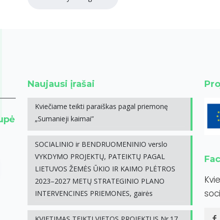
Naujausi įrašai
Pro
Kviečiame teikti paraiškas pagal priemonę
rupė
„Sumanieji kaimai”
SOCIALINIO ir BENDRUOMENINIO verslo
VYKDYMO PROJEKTŲ, PATEIKTŲ PAGAL
Fa
LIETUVOS ŽEMĖS ŪKIO IR KAIMO PLĖTROS
Kvi
2023–2027 METŲ STRATEGINIO PLANO
soci
INTERVENCINES PRIEMONES, gairės
KVIETIMAS TEIKTI VIETOS PROJEKTUS Nr.17