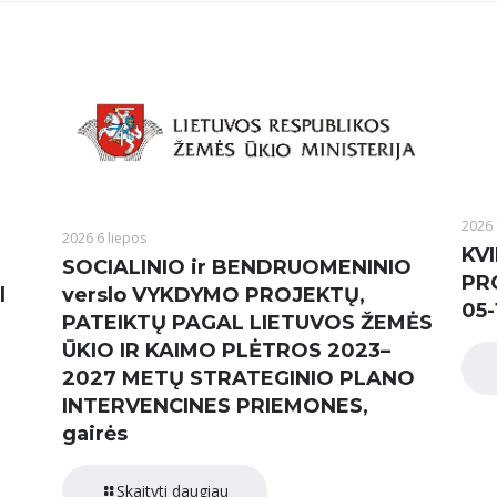
2026 
2026 6 liepos
KVI
SOCIALINIO ir BENDRUOMENINIO
PR
l
verslo VYKDYMO PROJEKTŲ,
05-
PATEIKTŲ PAGAL LIETUVOS ŽEMĖS
ŪKIO IR KAIMO PLĖTROS 2023–
2027 METŲ STRATEGINIO PLANO
INTERVENCINES PRIEMONES,
gairės
Skaityti daugiau