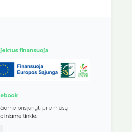
jektus finansuoja
cebook
ečiame prisijungti prie mūsų
aliniame tinkle.