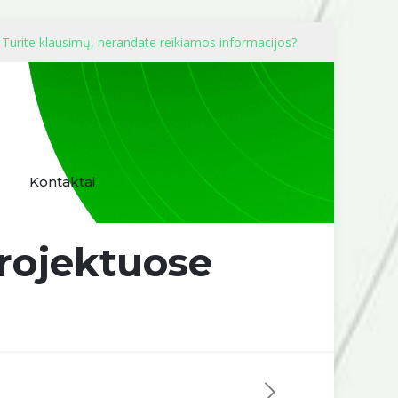
Turite klausimų, nerandate reikiamos informacijos?
Kontaktai
projektuose