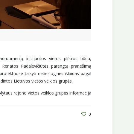
druomenių inicijuotos vietos plėtros būdu,
rės Renatos Padalevičiūtės parengtą pranešimą
rojektuose taikyti netiesiogines išlaidas pagal
intos Lietuvos vietos veiklos grupės.
lytaus rajono vietos veiklos grupės informacija
0