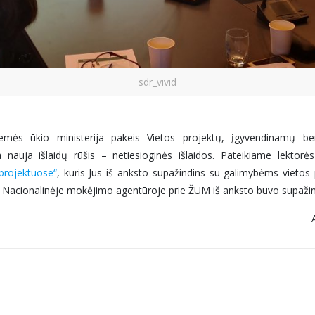
sdr_vivid
ės ūkio ministerija pakeis Vietos projektų, įgyvendinamų ben
a nauja išlaidų rūšis – netiesioginės išlaidos. Pateikiame lekto
 projektuose“
, kuris Jus iš anksto supažindins su galimybėms vietos p
s Nacionalinėje mokėjimo agentūroje prie ŽUM iš anksto buvo supažind
A