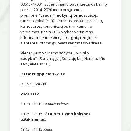
08613-PR001 įgyvendinamo pagal Lietuvos kaimo
plėtros 2014–2020 metų programos
priemonę “Leader“
mokymų temos:
Lėtojo
turizmo kokybės užtikrinimas. Veiklos procesų,
kainodaros, komunikacijos ir tinkamumo
vertinimas. Paslaugų kokybės vertinimas.
Informacinių/ mokomųjų renginių rengimas
suinteresuotoms grupėms rengimas/vedimas.
Vieta:
Kaimo turizmo sodyba
„Girinio
sodyba”
(Sudvajų g.1, Sudvajų km, Nemunaičio
sen., Alytaus raj.)
Data:
rugpjūčio 12-13 d.
DIENOTVARKĖ
2020 08 12
10:00 – 10:15
Pasitikimo kava
10:15 – 13:15
Lėtojo turizmo kokybės
užtikrinimas.
13:15 – 14:15
Pietūs