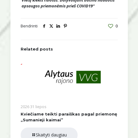
Vietų kiekis ribotas. Dalyvaujant būtina naudotis
apsaugos priemonėmis prieš COVID19“
Bendrinti
0
Related posts
2026 31 liepos
Kviečiame teikti paraiškas pagal priemonę
„Sumanieji kaimai”
Skaityti daugiau