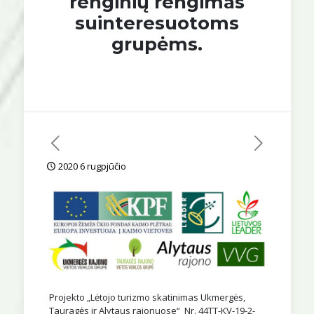
renginių rengimas
suinteresuotoms
grupėms.
2020 6 rugpjūčio
Projekto „Lėtojo turizmo skatinimas Ukmergės,
Tauragės ir Alytaus rajonuose“ Nr. 44TT-KV-19-2-