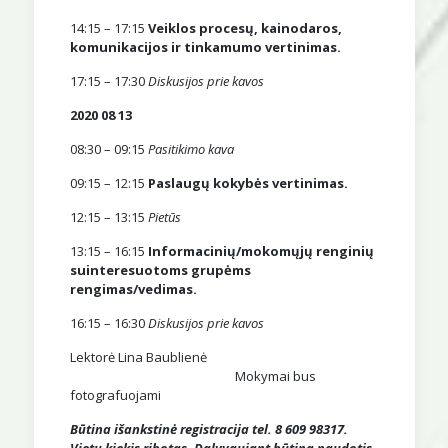
14:15 – 17:15
Veiklos procesų, kainodaros,
komunikacijos ir tinkamumo vertinimas.
17:15 – 17:30
Diskusijos prie kavos
2020 08 13
08:30 – 09:15
Pasitikimo kava
09:15 – 12:15
Paslaugų kokybės vertinimas.
12:15 – 13:15
Pietūs
13:15 – 16:15
Informacinių/mokomųjų renginių
suinteresuotoms grupėms
rengimas/vedimas.
16:15 – 16:30
Diskusijos prie kavos
Lektorė Lina Baublienė
Mokymai bus
fotografuojami
Būtina išankstinė registracija tel. 8 609 98317.