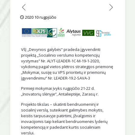
2020 10 rugpjūčio
VšĮ „Devynios galybės“ pradeda įgyvendinti
projektą „Socialinio verslumo kompetencijų
vystymas“ Nr. ALYT-LEADER-1C-M-19-1-2020,
vykdomą pagal vietos plėtros strategijos priemonę
„Mokymai, susiję su VPS prioritetų ir priemonių
įgyvendinimu“ Nr. LEADER-19.2-SAVA-3
Pirmieji mokymai įvyks rugpjūčio 21-22 d.
„Inovatorių slėnyje“, Antalieptėje, Zarasų r.
Projekto tikslas – skatinti bendruomeninį ir
socialinį verslą, suteikiant galimybes mokytis,
keistis tarpusavyje patirtimi, įžvalgomis ir
inovacijomis taip keliant bendruomenės lyderių
kompetenciją ir padedant kurtis socialiniam
verslui.