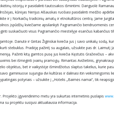
ėtinų istorijų ir pasidalinti tautosakos išmintimi. Danguolė Ramanaus
o drožėjas, kūrėjas Nerijus Alšauskas ruošiasi pasidalinti medžio apdir
te ir į Norkaičių tradicinių amatų ir etnokultūros centrą. Jame Jurgita
lnos įspūdžių kviečiame apsilankyti Pagramančio bendruomenės centre 
inti suskaičiuoti visus Pagramančio miestelyje esančius kabančius til
 gamtoje. Danutė ir Gintas Žiginskai kviečia jus į savo unikalų sodą, k
urti stebuklus. Pradėję pažintį su augalais, užsukite pas dr. Laimutį 
gmeniją. Pažinti kitą gamtos pusę jus kviečia Kęstutis Graževičius – akv
žuvimis bei išmėginti įvairių pramogų. Rimantas Avižietinis, grynakrau
elio objektus, bet ir vaikystėje išmindžiotus slaptus takelius, kurie pasa
avo gaminiuose sujungia dvi kultūras ir dalinasi itin veiksmingomis li
 ypatingais potyriais – užsukite į „Hotelis „Baimės namai“, tik neapsig
ar. Projekto įgyvendinimo metu yra sukurtas internetinis puslapis
www.l
ma su projektu susijusi aktualiausia informacija.