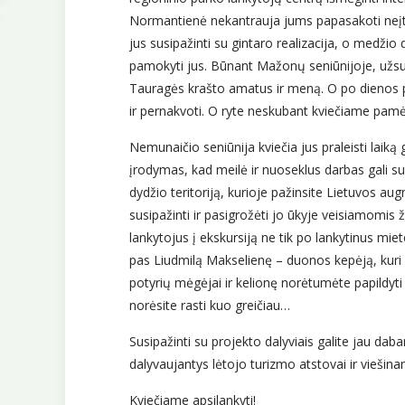
Normantienė nekantrauja jums papasakoti neįtik
jus susipažinti su gintaro realizacija, o medži
pamokyti jus. Būnant Mažonų seniūnijoje, užsuki
Tauragės krašto amatus ir meną. O po dienos pi
ir pernakvoti. O ryte neskubant kviečiame pamėg
Nemunaičio seniūnija kviečia jus praleisti laiką
įrodymas, kad meilė ir nuoseklus darbas gali suk
dydžio teritoriją, kurioje pažinsite Lietuvos au
susipažinti ir pasigrožėti jo ūkyje veisiamomis 
lankytojus į ekskursiją ne tik po lankytinus miet
pas Liudmilą Makselienę – duonos kepėją, kuri s
potyrių mėgėjai ir kelionę norėtumėte papildyti
norėsite rasti kuo greičiau…
Susipažinti su projekto dalyviais galite jau dab
dalyvaujantys lėtojo turizmo atstovai ir viešina
Kviečiame apsilankyti!