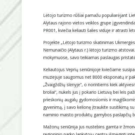
Lėtojo turizmo rūšiai pamažu populiarėjant Lie
Alytaus rajono vietos veiklos grupe įgyvendin
PR001, kviečia keliauti šalies viduje ir atrasti l
Projekte „Lėtojo turizmo skatinimas Ukmergės, 
Nemunaičio (Alytaus r.) lėtojo turizmo atstovai
mokymuose, savo teikiamas paslaugas pristatė k
Keliautojus Veprių seniūnijoje kviečiame susipaž
muziejuje saugomus net 8000 eksponatų ir pakvi
„Žvaigždžių slėnyje“, o norintiems kiek aktyve
broliai“, nukels jus į pokario Lietuvą bei leis paž
prieskonių augalų gydomosiomis ir magiškomis 
gyvenimą, į savo kelionę įtraukite susitikimą su
naminio maisto produktų gamybos paslapčių b
Mažonų seniūnija jus nustebins gamta ir žmonė
regioninio parko lankytojų centrą išmėginti in