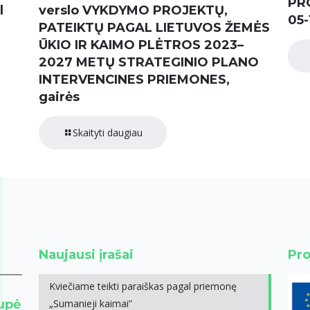
PR
l
verslo VYKDYMO PROJEKTŲ,
05-
PATEIKTŲ PAGAL LIETUVOS ŽEMĖS
ŪKIO IR KAIMO PLĖTROS 2023–
2027 METŲ STRATEGINIO PLANO
INTERVENCINES PRIEMONES,
gairės
Skaityti daugiau
Naujausi įrašai
Pro
Kviečiame teikti paraiškas pagal priemonę
rupė
„Sumanieji kaimai”