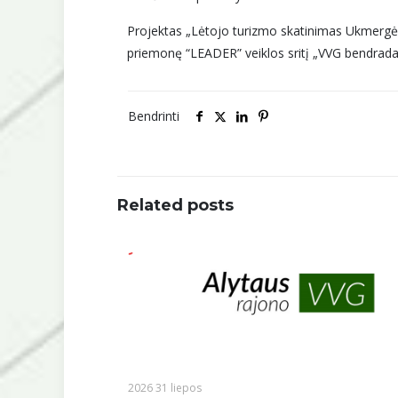
Projektas „Lėtojo turizmo skatinimas Ukmergė
priemonę “LEADER” veiklos sritį „VVG bendrada
Bendrinti
Related posts
2026 31 liepos