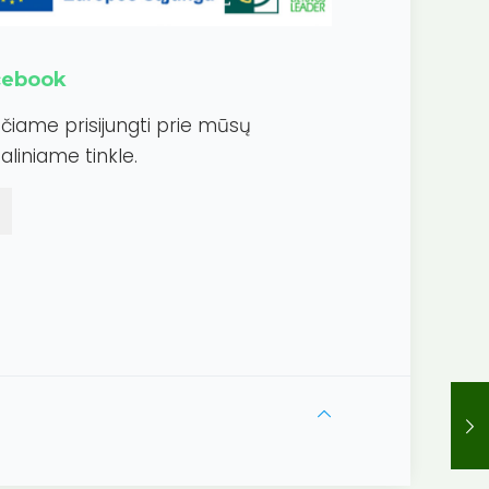
cebook
ečiame prisijungti prie mūsų
aliniame tinkle.