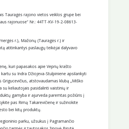
is Tauragės rajono vietos veiklos grupe bei
taus rajonuose“ Nr.: 44TT-KV-19-2-08613-
mergės r.), Mažonų (Tauragės r.) ir
ptą atitinkantys paslaugų teikėjai dalyvavo
lienę, kuri papasakos apie Veprių krašto
artu su Indra Džiojeva-Stulpiniene apsilankyti
ras Grigucevičius, atstovaudamas klubą „Miško
 su keliautojais pasidalinti vaistinių ir
duktų gamyba ir ajurveda paremtas požiūris į
nkykite pas Rimą Takarevičienę ir sužinokite
to bei kitų produktų.
regioninio parku, užsukus į Pagramančio
ančio tarmės ir tautosakos žinovė Birutė