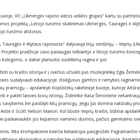
tuvoje, VO „Ukmergės rajono vietos veiklos grupės“ kartu su partneria
damos projektą „Lėtojo turizmo skatinimas Ukmergės, Tauragės ir Aly
ėtojo turizmo atstovus.
Tauragės ir Alytaus rajonuose“ dalyvauja trijų seniūnijų – Veprių (Uk
. Projekto pradžioje savo paslaugas teikiantys ir lėtojo turizmo konce
olegoms, o dabar planuotis susitikimą ragina ir jus!
inti su krašto istorija ir į svečius užsukti pas muziejininkę Eglę Žente
es sudalyvauti edukacijoje. Išsiilgusius gamtos ir ramybės raginame k
snių pramogų – apsilankyti Kopūstėlių raketinėje bazėje, kurioje Artū
inti ir patirti laisvės kovų istoriją. Žolininkė Rasa Šimonienė nekantrauja
savybėmis bei pasiūlyti kitų pramogų. Jeigu jus domina natūralių pro
 Aiste ir Scott Nelson Marion. Kol būsite Veprių krašte, būtinai apsila
ei paskanaukite jos kepamos naminės duonos, pačios gaminamo svies
mis. Rita Krompalcienė kviečia keliautojus pasigrožėti Pagramančio 
teraktyvius eksponatus ir parodas bei sudalyvauti edukacijose. Pagram