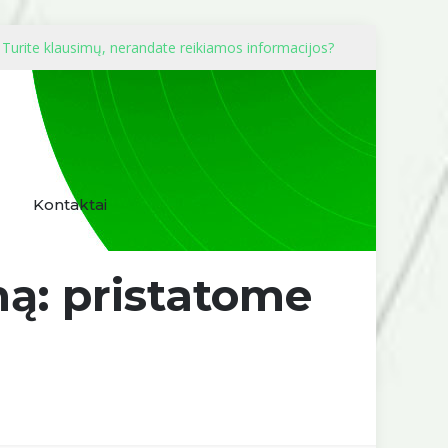
Turite klausimų, nerandate reikiamos informacijos?
Kontaktai
mą: pristatome