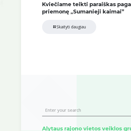
Kviečiame teikti paraiškas paga
priemonę „Sumanieji kaimai”
Skaityti daugiau
Alytaus rajono vietos veiklos g