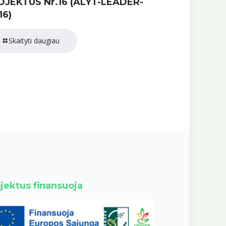
OJEKTUS Nr.16 (ALYT-LEADER-
16)
Skaityti daugiau
jektus finansuoja