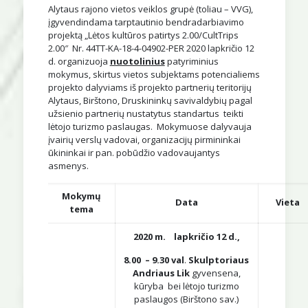
Alytaus rajono vietos veiklos grupė (toliau – VVG),
įgyvendindama tarptautinio bendradarbiavimo
projektą „Lėtos kultūros patirtys 2.00/CultTrips
2.00″ Nr. 44TT-KA-18-4-04902-PER 2020 lapkričio 12
d. organizuoja
nuotolinius
patyriminius
mokymus, skirtus vietos subjektams potencialiems
projekto dalyviams iš projekto partnerių teritorijų
Alytaus, Birštono, Druskininkų savivaldybių pagal
užsienio partnerių nustatytus standartus teikti
lėtojo turizmo paslaugas. Mokymuose dalyvauja
įvairių verslų vadovai, organizacijų pirmininkai
ūkininkai ir pan. pobūdžio vadovaujantys
asmenys.
Mokymų
Data
Vieta
tema
2020 m. lapkričio 12 d.,
8.00 – 9.30
val
.
Skulptoriaus
Andriaus Lik
gyvensena,
kūryba bei lėtojo turizmo
paslaugos (Birštono sav.)