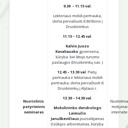
9.30 – 11.15 val.
Lektoriaus mobili pertrauka,
skirta pervažiuoti iš Birštono į
Druskininkus
11.15 – 12.45 val
.
Kalvio Juozo
Kavaliausko
gyvensena,
kūryba bei lėtojo turizmo
paslaugos (Druskininkų sav. )
12.45 – 13.30 val.
Pietų
pertrauka ir lektoriaus mobili
pertrauka, skirta pervažiuoti iš
Druskininkų į Alytaus r.
13.30 – 14.30 val.
Nuotolinis
Nuotolinia
patyriminis
mokymai
Mokslininko dendrologo
seminaras
internete
Laimučio
Januškevičiaus
puoselėjamas
Dzūkijos arboretumas, kūryba