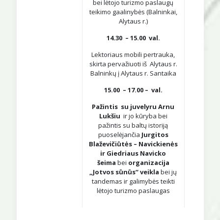
bei lėtojo turizmo paslaugų
teikimo gaalinybės (Balninkai,
Alytaus r.)
14.30 – 15.00 val.
Lektoriaus mobili pertrauka,
skirta pervažiuoti iš Alytaus r.
Balninkų į Alytaus r. Santaika
15.00 – 17.00 – val.
Pažintis su juvelyru Arnu
Lukšiu
ir jo kūryba bei
pažintis su baltų istoriją
puoselėjančia
Jurgitos
Blaževičiūtės – Navickienės
ir Giedriaus Navicko
šeima
bei
organizacija
„Jotvos sūnūs“
veikla
bei jų
tandemas ir galimybės teikti
lėtojo turizmo paslaugas