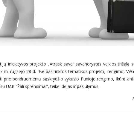
jų iniciatyvos projekto „Atrask save“ savanorystės veiklos trišalę s
017 m. rugsėjo 28 d. Be pasirinktos tematikos projektų rengimo, VVG 
dėti prie bendruomenių sąskrydžio vykusio Punioje rengimo, įkūrė an
 UAB “Žali sprendimai“, teikė idėjas ir pasiūlymus.