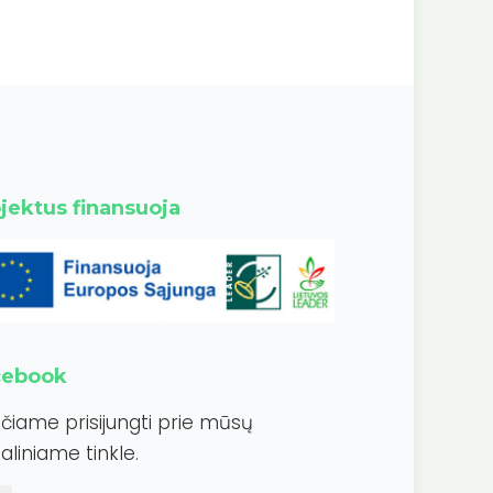
jektus finansuoja
cebook
ečiame prisijungti prie mūsų
aliniame tinkle.