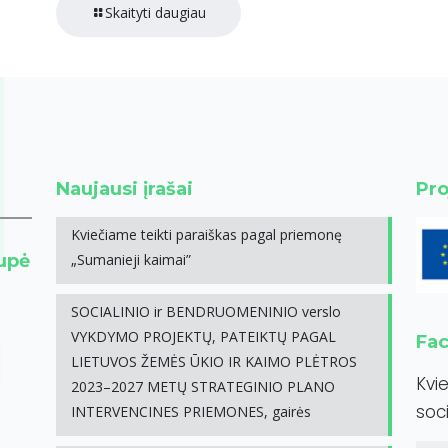
Skaityti daugiau
Naujausi įrašai
Pro
Kviečiame teikti paraiškas pagal priemonę
rupė
„Sumanieji kaimai”
SOCIALINIO ir BENDRUOMENINIO verslo
VYKDYMO PROJEKTŲ, PATEIKTŲ PAGAL
Fa
LIETUVOS ŽEMĖS ŪKIO IR KAIMO PLĖTROS
Kvi
2023–2027 METŲ STRATEGINIO PLANO
soci
INTERVENCINES PRIEMONES, gairės