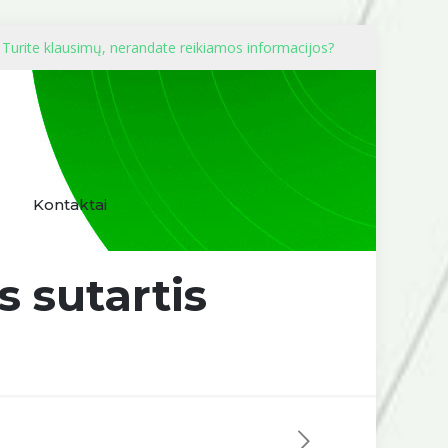
Turite klausimų, nerandate reikiamos informacijos?
Kontaktai
s sutartis