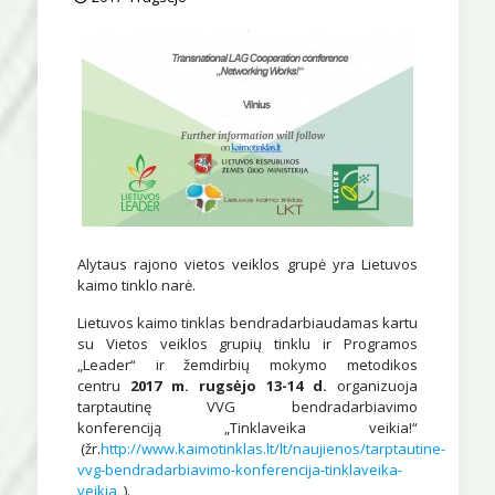
Alytaus rajono vietos veiklos grupė yra Lietuvos
kaimo tinklo narė.
Lietuvos kaimo tinklas bendradarbiaudamas kartu
su Vietos veiklos grupių tinklu ir Programos
„Leader“ ir žemdirbių mokymo metodikos
centru
2017 m. rugsėjo 13-14 d.
organizuoja
tarptautinę VVG bendradarbiavimo
konferenciją „Tinklaveika veikia!“
(žr.
http://www.kaimotinklas.lt/lt/naujienos/tarptautine-
vvg-bendradarbiavimo-konferencija-tinklaveika-
veikia
).