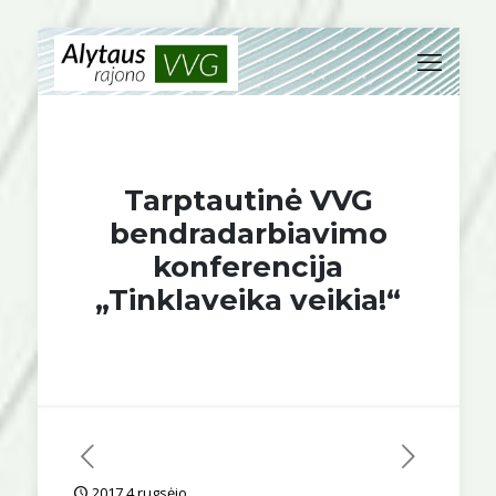
Tarptautinė VVG
bendradarbiavimo
konferencija
„Tinklaveika veikia!“
2017 4 rugsėjo