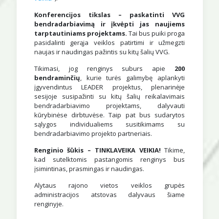
Konferencijos tikslas
–
paskatinti VVG
bendradarbiavimą ir įkvėpti jas naujiems
tarptautiniams projektams.
Tai bus puiki proga
pasidalinti gerąja veiklos patirtimi ir užmegzti
naujas ir naudingas pažintis su kitų šalių VVG.
Tikimasi, jog renginys suburs apie
200
bendraminčių
, kurie turės galimybę aplankyti
įgyvendintus LEADER projektus, plenarinėje
sesijoje susipažinti su kitų šalių reikalavimais
bendradarbiavimo projektams, dalyvauti
kūrybinėse dirbtuvėse. Taip pat bus sudarytos
sąlygos individualiems susitikimams su
bendradarbiavimo projekto partneriais.
Renginio šūkis – TINKLAVEIKA VEIKIA!
Tikime,
kad sutelktomis pastangomis renginys bus
įsimintinas, prasmingas ir naudingas.
Alytaus rajono vietos veiklos grupės
administracijos atstovas dalyvaus šiame
renginyje.