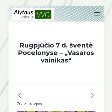
Rugpjūčio 7 d. šventė
Pocelonyse – „Vasaros
vainikas“
2021 20 liepos