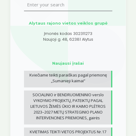
Alytaus rajono vietos veiklos grupė
Įmonės kodas 302311273
Naujoji g. 48, 62381 Alytus
Naujausi įrašai
Kviečiame teikti paraiškas pagal priemonę
„Sumanieji kaimai”
SOCIALINIO ir BENDRUOMENINIO verslo
VYKDYMO PROJEKTŲ, PATEIKTŲ PAGAL
LIETUVOS ŽEMĖS ŪKIO IR KAIMO PLĖTROS
2023–2027 METŲ STRATEGINIO PLANO
INTERVENCINES PRIEMONES, gairės
KVIETIMAS TEIKTI VIETOS PROJEKTUS Nr.17