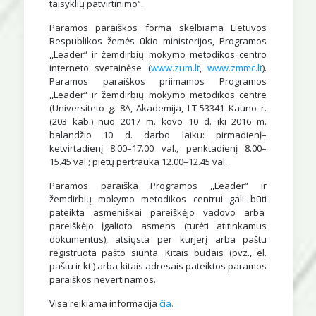
taisyklių patvirtinimo“.
Paramos paraiškos forma skelbiama Lietuvos
Respublikos žemės ūkio ministerijos, Programos
,,Leader“ ir žemdirbių mokymo metodikos centro
interneto svetainėse (
www.zum.lt
,
www.zmmc.lt
).
Paramos paraiškos priimamos Programos
,,Leader“ ir žemdirbių mokymo metodikos centre
(Universiteto g. 8A, Akademija, LT-53341 Kauno r.
(203 kab.) nuo 2017 m. kovo 10 d. iki 2016 m.
balandžio 10 d. darbo laiku: pirmadienį–
ketvirtadienį 8.00–17.00 val., penktadienį 8.00–
15.45 val.; pietų pertrauka 12.00–12.45 val.
Paramos paraiška Programos ,,Leader“ ir
žemdirbių mokymo metodikos centrui gali būti
pateikta asmeniškai pareiškėjo vadovo arba
pareiškėjo įgalioto asmens (turėti atitinkamus
dokumentus), atsiųsta per kurjerį arba paštu
registruota pašto siunta. Kitais būdais (pvz., el.
paštu ir kt.) arba kitais adresais pateiktos paramos
paraiškos nevertinamos.
Visa reikiama informacija
čia.