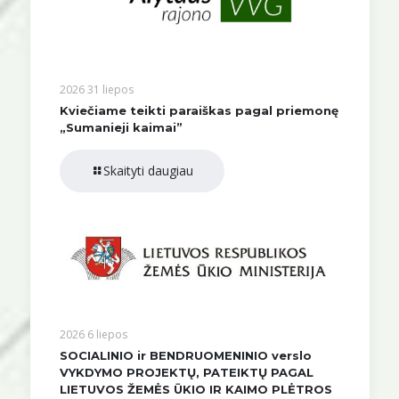
2026 31 liepos
Kviečiame teikti paraiškas pagal priemonę
„Sumanieji kaimai”
Skaityti daugiau
2026 6 liepos
SOCIALINIO ir BENDRUOMENINIO verslo
VYKDYMO PROJEKTŲ, PATEIKTŲ PAGAL
LIETUVOS ŽEMĖS ŪKIO IR KAIMO PLĖTROS