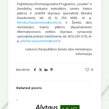
Papildomą informaciją teikia Programos ,,Leader“ ir
žemdirbių mokymo metodikos centro Vietos
plėtros ir
LEADER
skyriaus specialistė Monika
Raudonienė, tel. (8 5) 250 6093, el. p.
Monika.Raudoniene@zmmc.lt
, ir Žemės ūkio
ministerijos Kaimo plėtros departamento
Alternatyviosios veiklos skyriaus vyriausioji
specialistė Jolanta Vaičiūnienė, tel. (8 5) 239 1276, el.
p.
Jolanta.Vaiciuniene@zum.lt
.
Lietuvos Respublikos žemės ūkio ministerijos
informacija
Bendrinti
0
Related posts