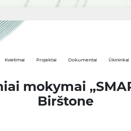
Kvietimai
Projektai
Dokumentai
Ūkininkai
iniai mokymai „SMA
Birštone