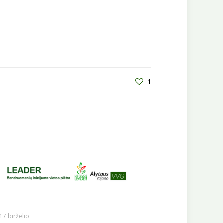
1
17 birželio