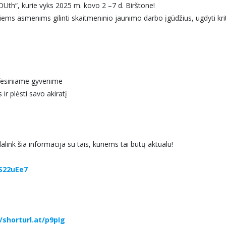
th“, kurie vyks 2025 m. kovo 2 –7 d. Birštone!
iems asmenims gilinti skaitmeninio jaunimo darbo įgūdžius, ugdyti kri
ofesiniame gyvenime
r plėsti savo akiratį
link šia informacija su tais, kuriems tai būtų aktualu!
FS22uEe7
/shorturl.at/p9pIg