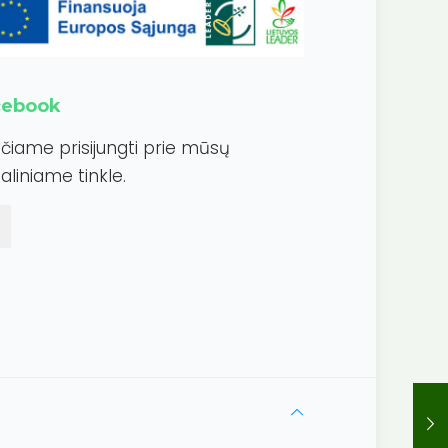
cebook
ečiame prisijungti prie mūsų
aliniame tinkle.