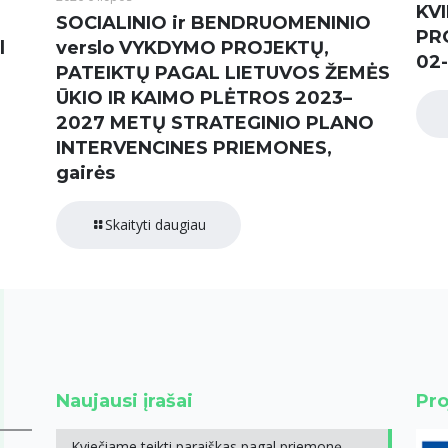
KVI
SOCIALINIO ir BENDRUOMENINIO
PR
l
verslo VYKDYMO PROJEKTŲ,
02-
PATEIKTŲ PAGAL LIETUVOS ŽEMĖS
ŪKIO IR KAIMO PLĖTROS 2023–
2027 METŲ STRATEGINIO PLANO
INTERVENCINES PRIEMONES,
gairės
Skaityti daugiau
Naujausi įrašai
Pro
Kviečiame teikti paraiškas pagal priemonę