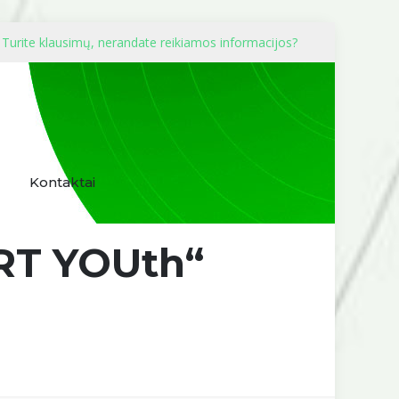
Turite klausimų, nerandate reikiamos informacijos?
Kontaktai
RT YOUth“