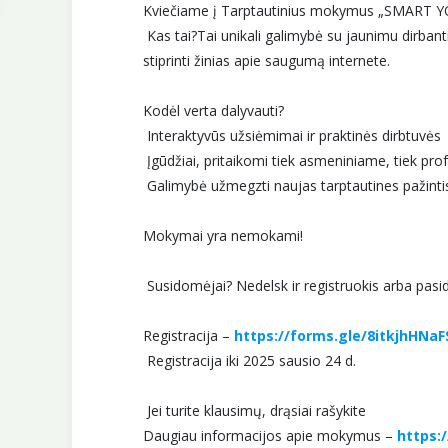
Kviečiame į Tarptautinius mokymus „SMART YOU
Kas tai?Tai unikali galimybė su jaunimu dirbant
stiprinti žinias apie saugumą internete.
Kodėl verta dalyvauti?
Interaktyvūs užsiėmimai ir praktinės dirbtuvės
Įgūdžiai, pritaikomi tiek asmeniniame, tiek pr
Galimybė užmegzti naujas tarptautines pažintis i
Mokymai yra nemokami!
Susidomėjai? Nedelsk ir registruokis arba pasida
Registracija –
https://forms.gle/8itkjhHNa
Registracija iki 2025 sausio 24 d.
Jei turite klausimų, drąsiai rašykite
Daugiau informacijos apie mokymus –
https:/