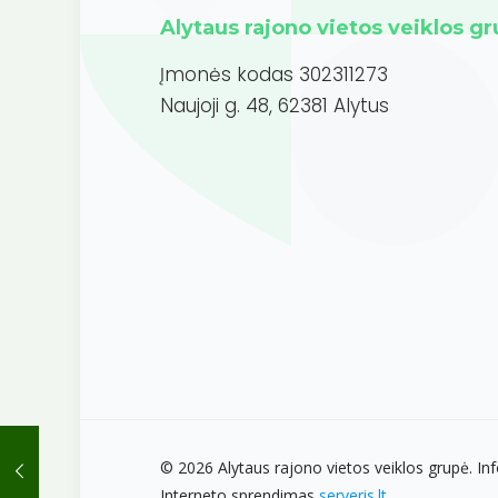
Alytaus rajono vietos veiklos g
Įmonės kodas 302311273
Naujoji g. 48, 62381 Alytus
© 2026 Alytaus rajono vietos veiklos grupė. Inf
Interneto sprendimas
serveris.lt