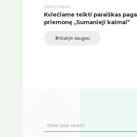
2026 31 liepos
Kviečiame teikti paraiškas paga
priemonę „Sumanieji kaimai”
Skaityti daugiau