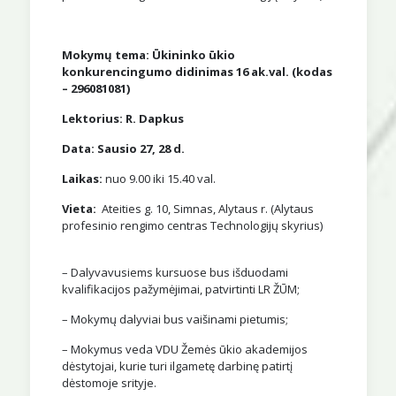
Mokymų tema: Ūkininko ūkio
konkurencingumo didinimas 16 ak.val. (kodas
– 296081081)
Lektorius: R. Dapkus
Data: Sausio 27, 28 d.
Laikas:
nuo 9.00 iki 15.40 val.
Vieta:
Ateities g. 10, Simnas, Alytaus r. (Alytaus
profesinio rengimo centras Technologijų skyrius)
– Dalyvavusiems kursuose bus išduodami
kvalifikacijos pažymėjimai, patvirtinti LR ŽŪM;
– Mokymų dalyviai bus vaišinami pietumis;
– Mokymus veda VDU Žemės ūkio akademijos
dėstytojai, kurie turi ilgametę darbinę patirtį
dėstomoje srityje.