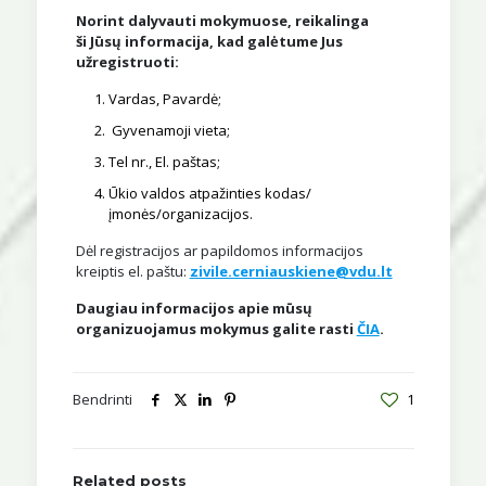
Norint dalyvauti mokymuose, reikalinga
ši Jūsų informacija, kad galėtume Jus
užregistruoti:
Vardas, Pavardė;
Gyvenamoji vieta;
Tel nr., El. paštas;
Ūkio valdos atpažinties kodas/
įmonės/organizacijos.
Dėl registracijos ar papildomos informacijos
kreiptis el. paštu:
zivile.cerniauskiene@vdu.lt
Daugiau informacijos apie mūsų
organizuojamus mokymus galite rasti
ČIA
.
Bendrinti
1
Related posts