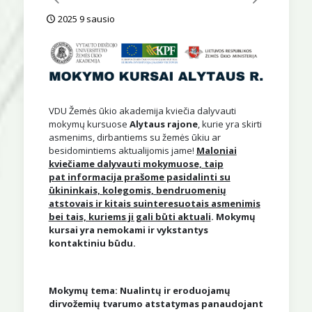
2025 9 sausio
VDU Žemės ūkio akademija kviečia dalyvauti
mokymų kursuose
Alytaus rajone
, kurie yra skirti
asmenims, dirbantiems su žemės ūkiu ar
besidomintiems aktualijomis jame!
Maloniai
kviečiame dalyvauti mokymuose, taip
pat informacija prašome pasidalinti su
ūkininkais, kolegomis, bendruomenių
atstovais ir kitais suinteresuotais asmenimis
bei tais, kuriems ji gali būti aktuali
. Mokymų
kursai yra nemokami ir vykstantys
kontaktiniu būdu.
Mokymų tema: Nualintų ir eroduojamų
dirvožemių tvarumo atstatymas panaudojant