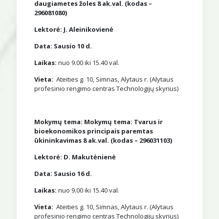
daugiametes žoles 8 ak.val. (kodas –
296081080)
Lektorė: J. Aleinikovienė
Data: Sausio 10 d.
Laikas:
nuo 9.00 iki 15.40 val.
Vieta:
Ateities g. 10, Simnas, Alytaus r. (Alytaus
profesinio rengimo centras Technologijų skyrius)
Mokymų tema: Mokymų tema: Tvarus ir
bioekonomikos principais paremtas
ūkininkavimas 8 ak.val. (kodas – 296031103)
Lektorė: D. Makutėnienė
Data: Sausio 16 d.
Laikas:
nuo 9.00 iki 15.40 val.
Vieta:
Ateities g. 10, Simnas, Alytaus r. (Alytaus
profesinio rengimo centras Technologijų skyrius)