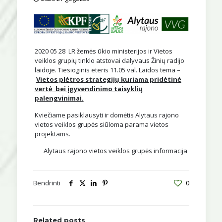
2020 05 28 LR žemės ūkio ministerijos ir Vietos
veiklos grupių tinklo atstovai dalyvaus Žinių radijo
laidoje. Tiesioginis eteris 11.05 val. Laidos tema –
Vietos plėtros strategijų kuriama pridėtinė
vertė bei įgyvendinimo taisyklių
palengvinimai.
Kviečiame pasiklausyti ir domėtis Alytaus rajono
vietos veiklos grupės siūloma parama vietos
projektams.
Alytaus rajono vietos veiklos grupės informacija
Bendrinti
0
Related posts