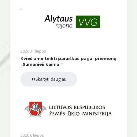
2026 31 liepos
Kviečiame teikti paraiškas pagal priemonę
„Sumanieji kaimai”
Skaityti daugiau
2026 6 liepos