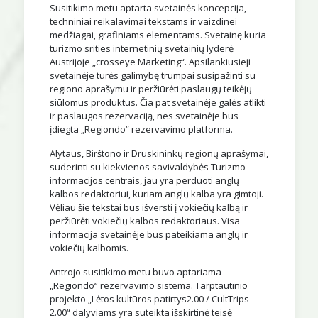
Susitikimo metu aptarta svetainės koncepcija,
techniniai reikalavimai tekstams ir vaizdinei
medžiagai, grafiniams elementams. Svetainę kuria
turizmo srities internetinių svetainių lyderė
Austrijoje „crosseye Marketing“. Apsilankiusieji
svetainėje turės galimybę trumpai susipažinti su
regiono aprašymu ir peržiūrėti paslaugų teikėjų
siūlomus produktus. Čia pat svetainėje galės atlikti
ir paslaugos rezervaciją, nes svetainėje bus
įdiegta „Regiondo“ rezervavimo platforma.
Alytaus, Birštono ir Druskininkų regionų aprašymai,
suderinti su kiekvienos savivaldybės Turizmo
informacijos centrais, jau yra perduoti anglų
kalbos redaktoriui, kuriam anglų kalba yra gimtoji.
Vėliau šie tekstai bus išversti į vokiečių kalbą ir
peržiūrėti vokiečių kalbos redaktoriaus. Visa
informacija svetainėje bus pateikiama anglų ir
vokiečių kalbomis.
Antrojo susitikimo metu buvo aptariama
„Regiondo“ rezervavimo sistema. Tarptautinio
projekto „Lėtos kultūros patirtys2.00 / CultTrips
2.00“ dalyviams yra suteikta išskirtinė teisė