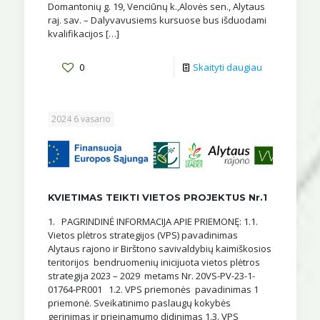
Domantonių g. 19, Venciūnų k.,Alovės sen., Alytaus
raj. sav. – Dalyvavusiems kursuose bus išduodami
kvalifikacijos
[…]
0
Skaityti daugiau
2024 6 vasario
KVIETIMAS TEIKTI VIETOS PROJEKTUS Nr.1
1. PAGRINDINĖ INFORMACIJA APIE PRIEMONĘ: 1.1.
Vietos plėtros strategijos (VPS) pavadinimas
Alytaus rajono ir Birštono savivaldybių kaimiškosios
teritorijos bendruomenių inicijuota vietos plėtros
strategija 2023 – 2029 metams Nr. 20VS-PV-23-1-
01764-PR001 1.2. VPS priemonės pavadinimas 1
priemonė. Sveikatinimo paslaugų kokybės
gerinimas ir prieinamumo didinimas 1.3. VPS