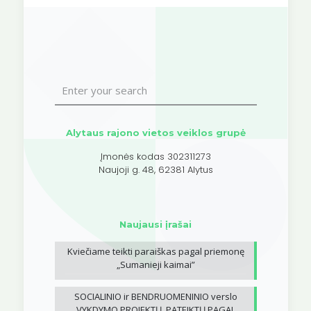
Alytaus rajono vietos veiklos grupė
Įmonės kodas 302311273
Naujoji g. 48, 62381 Alytus
Naujausi įrašai
Kviečiame teikti paraiškas pagal priemonę
„Sumanieji kaimai”
SOCIALINIO ir BENDRUOMENINIO verslo
VYKDYMO PROJEKTŲ, PATEIKTŲ PAGAL