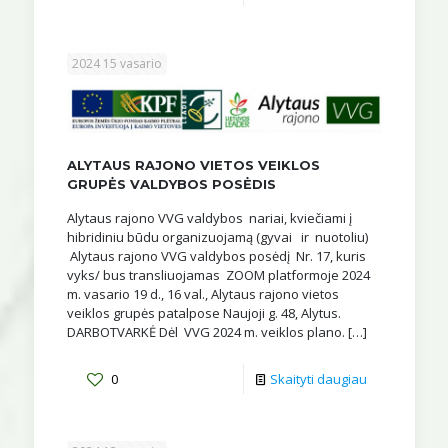
2024 15 vasario
ALYTAUS RAJONO VIETOS VEIKLOS
GRUPĖS VALDYBOS POSĖDIS
Alytaus rajono VVG valdybos nariai, kviečiami į
hibridiniu būdu organizuojamą (gyvai ir nuotoliu)
Alytaus rajono VVG valdybos posėdį Nr. 17, kuris
vyks/ bus transliuojamas ZOOM platformoje 2024
m. vasario 19 d., 16 val., Alytaus rajono vietos
veiklos grupės patalpose Naujoji g. 48, Alytus.
DARBOTVARKĖ Dėl VVG 2024 m. veiklos plano.
[…]
0
Skaityti daugiau