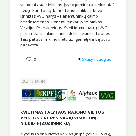
visuotinis susirinkimas. Įvyko pirmininko rinkimai. Iš
dviejų kandidatų, kandidatuoti sutiko ir buvo
išrinktas VVG narys – Panemuninkų kaimo
bendruomenės „Panemuninkai” pirmininkas
Virgilijus Pranskevičius. Sveikiname naująjį VVG
pirmininką ir linkime jam didelės sėkmės darbuose.
Taip pat susirinkimo metu už ilgametį darbą buvo
padėkota
[…]
0
Skaityti daugiau
2024 8 sausio
KVIETIMAS Į ALYTAUS RAJONO VIETOS
VEIKLOS GRUPĖS NARIŲ VISUOTINĮ
RINKIMINĮ SUSIRINKIMĄ
Alytaus rajono vietos veiklos grupė (toliau – VVG),