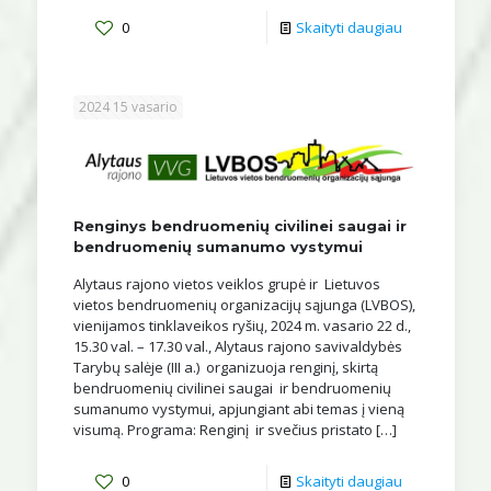
0
Skaityti daugiau
2024 15 vasario
Renginys bendruomenių civilinei saugai ir
bendruomenių sumanumo vystymui
Alytaus rajono vietos veiklos grupė ir Lietuvos
vietos bendruomenių organizacijų sąjunga (LVBOS),
vienijamos tinklaveikos ryšių, 2024 m. vasario 22 d.,
15.30 val. – 17.30 val., Alytaus rajono savivaldybės
Tarybų salėje (III a.) organizuoja renginį, skirtą
bendruomenių civilinei saugai ir bendruomenių
sumanumo vystymui, apjungiant abi temas į vieną
visumą. Programa: Renginį ir svečius pristato
[…]
0
Skaityti daugiau