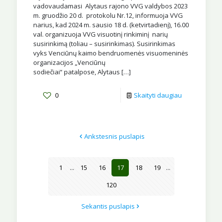
vadovaudamasi Alytaus rajono VVG valdybos 2023
m. gruodžio 20 d. protokolu Nr.12, informuoja VVG
narius, kad 2024 m. sausio 18 d. (ketvirtadienį), 16.00
val. organizuoja VVG visuotinį rinkiminį narių
susirinkimą (toliau – susirinkimas). Susirinkimas
vyks Venciūnų kaimo bendruomenės visuomeninės
organizacijos „Venciūnų
sodiečiai“ patalpose, Alytaus
[…]
0
Skaityti daugiau
Ankstesnis puslapis
1
...
15
16
17
18
19
...
120
Sekantis puslapis