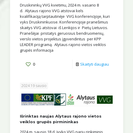
Druskininkų VVG kvietimu, 2024 m. vasario 8
d. Alytaus rajono VVG atstovai kels
kvalifikaciją tarptautinėje VVG konferencijoje, kuri
vyks Druskininkuose. Konferencijoje pranešimus
skaitys VVG atstovai iš Lenkijos ir Pietų Lietuvos.
Pranešėjai pristatys geruosius bendruomenių,
verslo vietos projektus įgyvendintus per KPP
LEADER programą. Alytaus rajono vietos veiklos
grupės informacija
0
Skaityti daugiau
2024 19 sausio
Išrinktas naujas Alytaus rajono vietos
veiklos grupės pirmininkas
2024 m. sausio 18 d. įvyko VVG narių rinkiminis