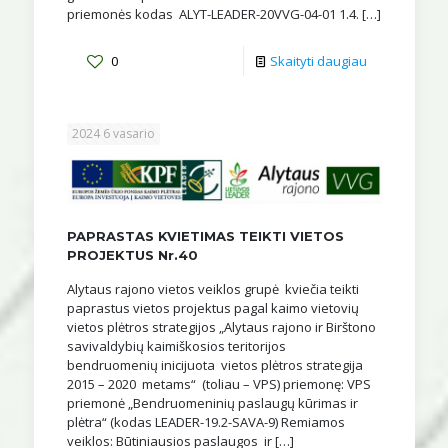
priemonės kodas ALYT-LEADER-20VVG-04-01 1.4.
[…]
0
Skaityti daugiau
2024 6 vasario
PAPRASTAS KVIETIMAS TEIKTI VIETOS
PROJEKTUS Nr.40
Alytaus rajono vietos veiklos grupė kviečia teikti
paprastus vietos projektus pagal kaimo vietovių
vietos plėtros strategijos „Alytaus rajono ir Birštono
savivaldybių kaimiškosios teritorijos
bendruomenių inicijuota vietos plėtros strategija
2015 – 2020 metams“ (toliau – VPS) priemonę: VPS
priemonė „Bendruomeninių paslaugų kūrimas ir
plėtra“ (kodas LEADER-19.2-SAVA-9) Remiamos
veiklos: Būtiniausios paslaugos ir
[…]