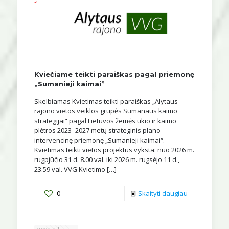
Kviečiame teikti paraiškas pagal priemonę
„Sumanieji kaimai”
Skelbiamas Kvietimas teikti paraiškas „Alytaus
rajono vietos veiklos grupės Sumanaus kaimo
strategijai“ pagal Lietuvos žemės ūkio ir kaimo
plėtros 2023–2027 metų strateginis plano
intervencinę priemonę „Sumanieji kaimai“.
Kvietimas teikti vietos projektus vyksta: nuo 2026 m.
rugpjūčio 31 d. 8.00 val. iki 2026 m. rugsėjo 11 d.,
23.59 val. VVG Kvietimo
[…]
0
Skaityti daugiau