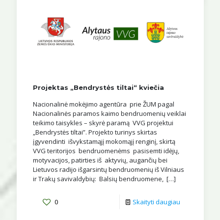
Projektas „Bendrystės tiltai“ kviečia
Nacionalinė mokėjimo agentūra prie ŽUM pagal
Nacionalinės paramos kaimo bendruomenių veiklai
teikimo taisykles – skyrė paramą VVG projektui
„Bendrystės tiltai”. Projekto turinys skirtas
įgyvendinti išvykstamąjį mokomąjį renginį, skirtą
VVG teritorijos bendruomenėms pasisemti idėjų,
motyvacijos, patirties iš aktyvių, augančių bei
Lietuvos radijo išgarsintų bendruomenių iš Vilniaus
ir Trakų savivaldybių: Balsių bendruomene,
[…]
0
Skaityti daugiau