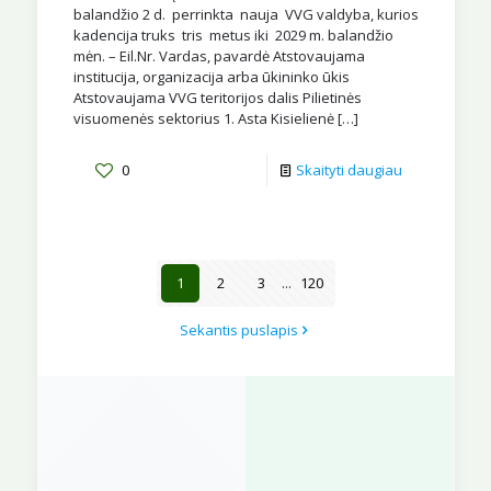
balandžio 2 d. perrinkta nauja VVG valdyba, kurios
kadencija truks tris metus iki 2029 m. balandžio
mėn. – Eil.Nr. Vardas, pavardė Atstovaujama
institucija, organizacija arba ūkininko ūkis
Atstovaujama VVG teritorijos dalis Pilietinės
visuomenės sektorius 1. Asta Kisielienė
[…]
0
Skaityti daugiau
1
2
3
...
120
Sekantis puslapis