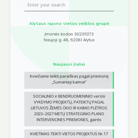
Alytaus rajono vietos veiklos grupė
Įmonės kodas 302311273
Naujoji g. 48, 62381 Alytus
Naujausi įrašai
Kviečiame teikti paraiškas pagal priemonę
„Sumanieji kaimai”
SOCIALINIO ir BENDRUOMENINIO verslo
VYKDYMO PROJEKTŲ, PATEIKTŲ PAGAL
LIETUVOS ŽEMĖS ŪKIO IR KAIMO PLĖTROS
2023–2027 METŲ STRATEGINIO PLANO
INTERVENCINES PRIEMONES, gairės
KVIETIMAS TEIKTI VIETOS PROJEKTUS Nr.17