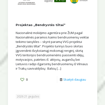
Projektas „Bendrystės tiltai“
Nacionalinė mokėjimo agentūra prie ŽUM pagal
Nacionalinės paramos kaimo bendruomenių veiklai
teikimo taisykles – skyrė paramą VVG projektui
„Bendrystės tiltai”. Projekto turinys buvo skirtas
įgyvendinti išvykstamąjį mokomąjį renginį, skirtą
VVG teritorijos bendruomenėms pasisemti idėjų,
motyvacijos, patirties iš aktyvių, augančių bei
Lietuvos radijo išgarsintų bendruomenių iš Vilniaus
ir Trakų savivaldybių: Balsių
[…]
0
Skaityti daugiau
2026 21 gegužės