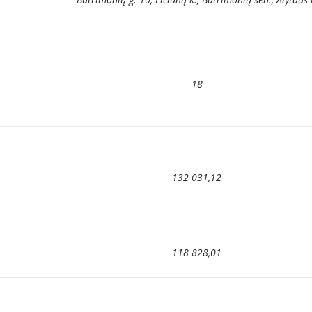
18
132 031,12
118 828,01
–