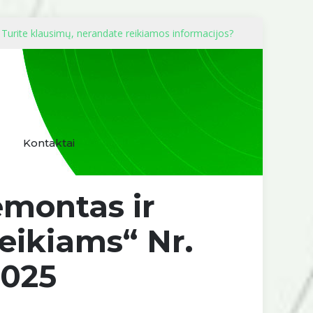
Turite klausimų, nerandate reikiamos informacijos?
Kontaktai
emontas ir
eikiams“ Nr.
-025