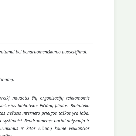
 užimtumui bei bendruomeniškumo puoselėjimui.
stinumą.
reikį naudotis šių organizacijų teikiamomis
ešosios bibliotekos Eičiūnų filialas. Biblioteka
tas viešasis interneto prieigos taškas yra labai
r vystimuisi. Bendruomenės nariai dalyvauja ir
rinkimus ir kitos Eičiūnų kaime veikiančios
zacijos.