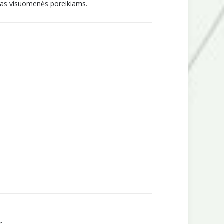
ymas visuomenės poreikiams.
r.