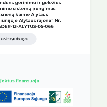
ndens gerinimo ir geležies
inimo sistemų įrengimas
snėnų kaime Alytaus
iūnijoje Alytaus rajone“ Nr.
ADER-13-ALYTUS-05-066
Skaityti daugiau
jektus finansuoja