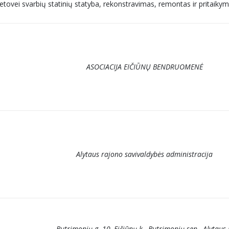
etovei svarbių statinių statyba, rekonstravimas, remontas ir pritaik
ASOCIACIJA EIČIŪNŲ BENDRUOMENĖ
Alytaus rajono savivaldybės administracija
Butrimonių g. 10, Eičiūnų k., Butrimonių sen., Alytaus 