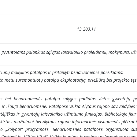
13 203,11
os gyventojams palankias sąlygas laisvalaikio praleidimui, mokymuisi,
čiūnų mokyklos patalpas ir pritaikyti bendruomenės poreikiams;
kto metu suremontuotų patalpų eksploataciją, priežiūrą bei projekto tę
gos bei bendruomenės patalpų sąlygos padidins vietos gyventojų po
 ir išaugs bendruomenė. Patalpose veikia Alytaus rajono savivaldybės vi
etėjiškas ir gyventojų laisvalaikio užimtumo funkcijas. Bibliotekoje įkur
kirties mažinimui bei Alytaus rajono informacinės visuomenės plėtrai i
io „Žolynai“ programose. Bendruomenės patalpose organizuoja susi
aritas“ ir „Vilties tiltai“. Veikia jaunimo ir senjorų neformalios organi