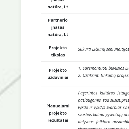
natūra, Lt
Partnerio
įnašas
natūra, Lt
Projekto
Sukurti Eičiūnų seniūnaitij
tikslas
1. Suremontuoti buvusios Ei
Projekto
2. Užtikrinti tinkamą proje
uždaviniai
Pagerintos kultūros įstai
paslaugomis, tad susistiprės
Planuojami
vykdo ir vykdys svarbias švi
projekto
svarbus kaimo gyventojų ats
rezultatai
dalyvaus folkloro ansambl
visuomeninės organizacijos „C