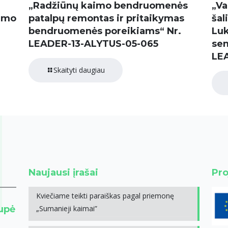
„Radžiūnų kaimo bendruomenės
„Va
dimo
patalpų remontas ir pritaikymas
šal
bendruomenės poreikiams“ Nr.
Luk
LEADER-13-ALYTUS-05-065
sen
LE
Skaityti daugiau
Naujausi įrašai
Pro
Kviečiame teikti paraiškas pagal priemonę
rupė
„Sumanieji kaimai”