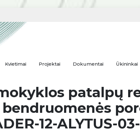
Kvietimai
Projektai
Dokumentai
Ūkininkai
mokyklos patalpų r
 bendruomenės por
DER-12-ALYTUS-03