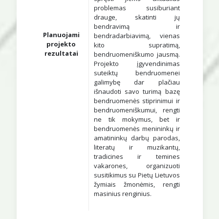
problemas susiburiant
drauge, skatinti jų
bendravimą ir
Planuojami
bendradarbiavimą, vienas
projekto
kito supratimą,
rezultatai
bendruomeniškumo jausmą.
Projekto įgyvendinimas
suteiktų bendruomenei
galimybę dar plačiau
išnaudoti savo turimą bazę
bendruomenės stiprinimui ir
bendruomeniškumui, rengti
ne tik mokymus, bet ir
bendruomenės menininkų ir
amatininkų darbų parodas,
literatų ir muzikantų,
tradicines ir temines
vakarones, organizuoti
susitikimus su Pietų Lietuvos
žymiais žmonėmis, rengti
masinius renginius.