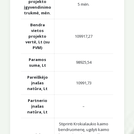
projekto
5 mėn.
įgyvendinimo
trukmė, mėn.
Bendra
vietos
projekto
109917,27
vertė, Lt (su
PVM)
Paramos
98925,54
suma, Lt
Pareiškėjo
įnašas
10991,73
natūra, Lt
Partnerio
įnašas
–
natūra, Lt
Stiprinti Krokialaukio kaimo
bendruomenę, ugdyti kaimo