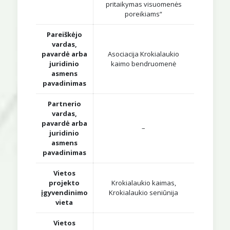
pritaikymas visuomenės
poreikiams“
Pareiškėjo
vardas,
pavardė arba
Asociacija Krokialaukio
juridinio
kaimo bendruomenė
asmens
pavadinimas
Partnerio
vardas,
pavardė arba
–
juridinio
asmens
pavadinimas
Vietos
projekto
Krokialaukio kaimas,
įgyvendinimo
Krokialaukio seniūnija
vieta
Vietos