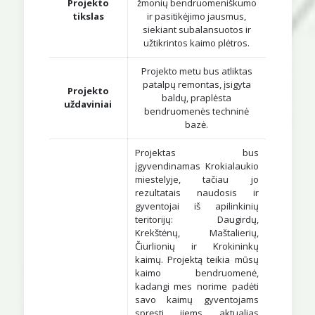
Projekto
žmonių bendruomeniškumo
tikslas
ir pasitikėjimo jausmus,
siekiant subalansuotos ir
užtikrintos kaimo plėtros.
Projekto metu bus atliktas
patalpų remontas, įsigyta
Projekto
baldų, praplėsta
uždaviniai
bendruomenės techninė
bazė.
Projektas bus
įgyvendinamas Krokialaukio
miestelyje, tačiau jo
rezultatais naudosis ir
gyventojai iš apilinkinių
teritorijų: Daugirdų,
Krekštėnų, Maštalierių,
Čiurlionių ir Krokininkų
kaimų. Projektą teikia mūsų
kaimo bendruomenė,
kadangi mes norime padėti
savo kaimų gyventojams
spręsti jiems aktualias