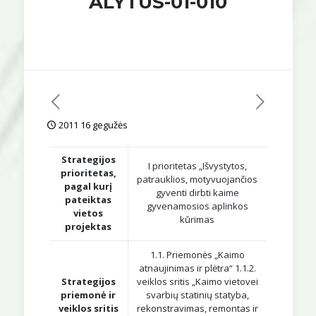
ALYTUS-01-010
2011 16 gegužės
Strategijos
I prioritetas „Išvystytos,
prioritetas,
patrauklios, motyvuojančios
pagal kurį
gyventi dirbti kaime
pateiktas
gyvenamosios aplinkos
vietos
kūrimas
projektas
1.1. Priemonės „Kaimo
atnaujinimas ir plėtra“ 1.1.2.
Strategijos
veiklos sritis „Kaimo vietovei
priemonė ir
svarbių statinių statyba,
veiklos sritis
rekonstravimas, remontas ir