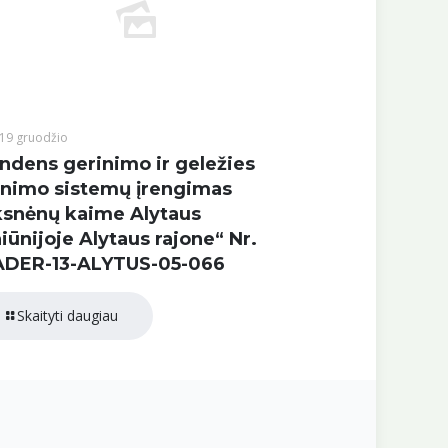
19 gruodžio
ndens gerinimo ir geležies
inimo sistemų įrengimas
snėnų kaime Alytaus
iūnijoje Alytaus rajone“ Nr.
ADER-13-ALYTUS-05-066
Skaityti daugiau