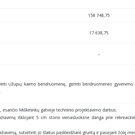
158 748,75
17 638,75
–
tyvinti Užupių kaimo bendruomenę, gerinti bendruomenės gyvenimo kok
.
ypo, esančio Miškininkų gatvėje techninio projektavimo darbus;
ivažiavimą išklojant 5 cm storio vienasluoksne danga prie rekreacin
ažiavimą, sutvirtinti jo šlaitus paskleidžiant gruntą ir pasėjant žolę 