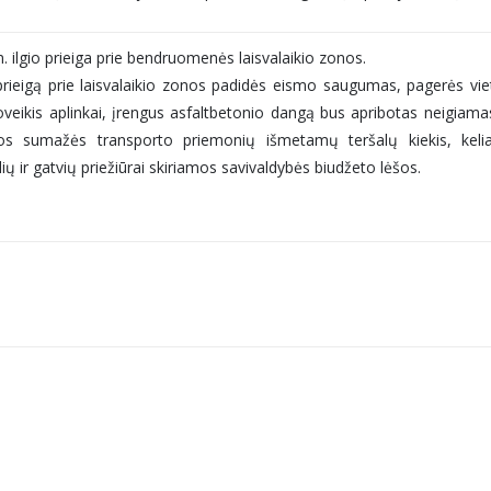
. ilgio prieiga prie bendruomenės laisvalaikio zonos.
 prieigą prie laisvalaikio zonos padidės eismo saugumas, pagerės vi
veikis aplinkai, įrengus asfaltbetonio dangą bus apribotas neigiam
jos sumažės transporto priemonių išmetamų teršalų kiekis, kelia
ų ir gatvių priežiūrai skiriamos savivaldybės biudžeto lėšos.