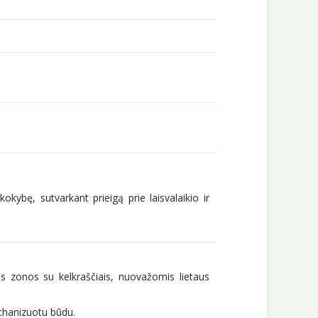
ybę, sutvarkant prieigą prie laisvalaikio ir
ės zonos su kelkraščiais, nuovažomis lietaus
mechanizuotu būdu.