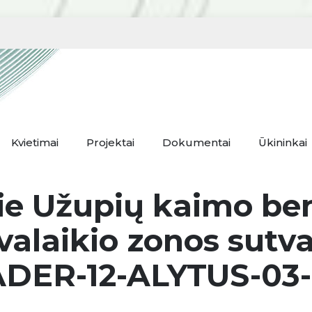
Kvietimai
Projektai
Dokumentai
Ūkininkai
rie Užupių kaimo 
aisvalaikio zonos sut
DER-12-ALYTUS-03