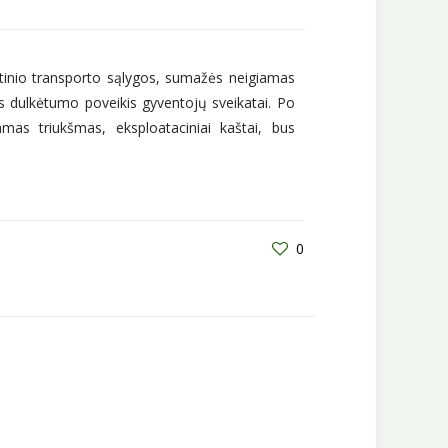
etinio transporto sąlygos, sumažės neigiamas
as dulkėtumo poveikis gyventojų sveikatai. Po
mas triukšmas, eksploataciniai kaštai, bus
0