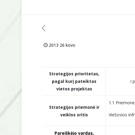
2013 26 kovo
Strategijos prioritetas,
pagal kurį pateiktas
I 
vietos projektas
1.1 Priemonė.
Strategijos priemonė ir
veiklos sritis
Viešosios inf
Pareiškėjo vardas,