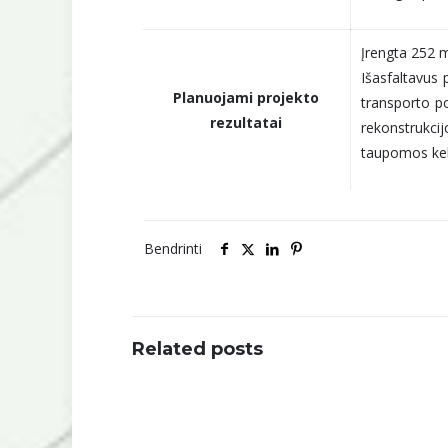
Įrengta 252 m
Išasfaltavus
Planuojami projekto
transporto po
rezultatai
rekonstrukci
taupomos keli
Bendrinti
Related posts