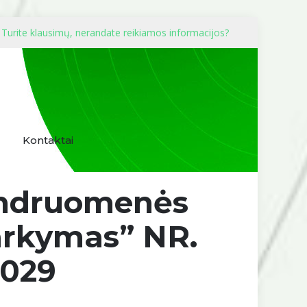
Turite klausimų, nerandate reikiamos informacijos?
Kontaktai
bendruomenės
varkymas” NR.
-029