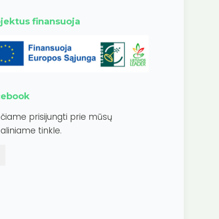
jektus finansuoja
cebook
ečiame prisijungti prie mūsų
aliniame tinkle.