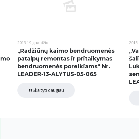
2013 19 gruodžio
2013 
„Radžiūnų kaimo bendruomenės
„Va
dimo
patalpų remontas ir pritaikymas
šal
bendruomenės poreikiams“ Nr.
Luk
LEADER-13-ALYTUS-05-065
sen
LE
Skaityti daugiau