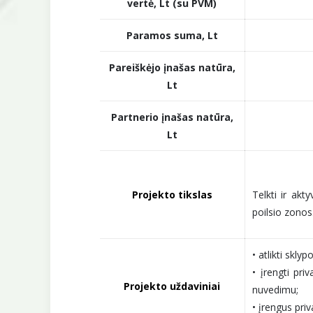
vertė, Lt (su PVM)
Paramos suma, Lt
Pareiškėjo įnašas natūra,
Lt
Partnerio įnašas natūra,
Lt
Projekto tikslas
Telkti ir ak
poilsio zonos
• atlikti skl
• įrengti pr
Projekto uždaviniai
nuvedimu;
• įrengus priv