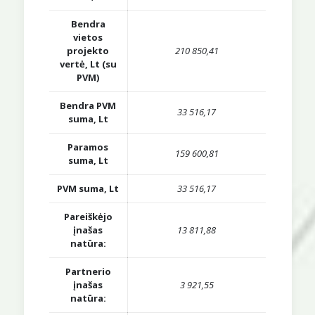
Bendra
vietos
projekto
210 850,41
vertė, Lt (su
PVM)
Bendra PVM
33 516,17
suma, Lt
Paramos
159 600,81
suma, Lt
PVM suma, Lt
33 516,17
Pareiškėjo
įnašas
13 811,88
natūra:
Partnerio
įnašas
3 921,55
natūra: