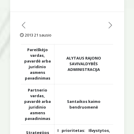
2013 21 sausio
Pareiškėjo
vardas,
ALYTAUS RAJONO
pavardė arba
SAVIVALDYBĖS
juridinio
ADMINISTRACIJA
asmens
pavadinimas
Partnerio
vardas,
pavardė arba
Santaikos kaimo
juridinio
bendruomenė
asmens
pavadinimas
I prioritetas: Išvystytos,
Strategijos