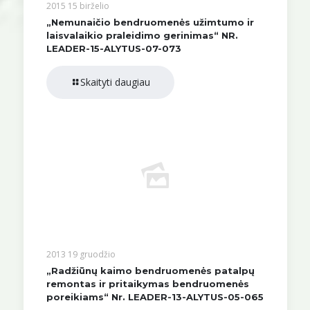
2015 15 birželio
„Nemunaičio bendruomenės užimtumo ir
laisvalaikio praleidimo gerinimas“ NR.
LEADER-15-ALYTUS-07-073
Skaityti daugiau
2013 19 gruodžio
„Radžiūnų kaimo bendruomenės patalpų
remontas ir pritaikymas bendruomenės
poreikiams“ Nr. LEADER-13-ALYTUS-05-065