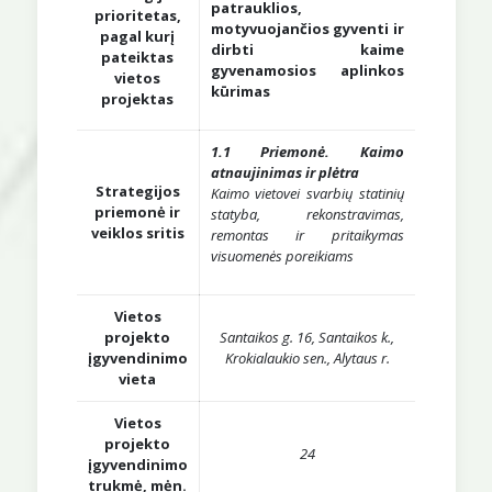
patrauklios,
prioritetas,
motyvuojančios gyventi ir
pagal kurį
dirbti kaime
pateiktas
gyvenamosios aplinkos
vietos
kūrimas
projektas
1.1 Priemonė. Kaimo
atnaujinimas ir plėtra
Strategijos
Kaimo vietovei svarbių statinių
priemonė ir
statyba, rekonstravimas,
veiklos sritis
remontas ir pritaikymas
visuomenės poreikiams
Vietos
projekto
Santaikos g. 16, Santaikos k.,
įgyvendinimo
Krokialaukio sen., Alytaus r.
vieta
Vietos
projekto
24
įgyvendinimo
trukmė, mėn.