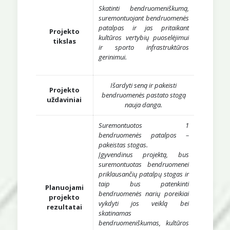
Skatinti bendruomeniškumą,
suremontuojant bendruomenės
patalpas ir jas pritaikant
Projekto
kultūros vertybių puoselėjimui
tikslas
ir sporto infrastruktūros
gerinimui.
Išardyti seną ir pakeisti
Projekto
bendruomenės pastato stogą
uždaviniai
nauja danga.
Suremontuotos 1
bendruomenės patalpos –
pakeistas stogas.
Įgyvendinus projektą, bus
suremontuotas bendruomenei
priklausančių patalpų stogas ir
taip bus patenkinti
Planuojami
bendruomenės narių poreikiai
projekto
vykdyti jos veiklą bei
rezultatai
skatinamas
bendruomeniškumas, kultūros