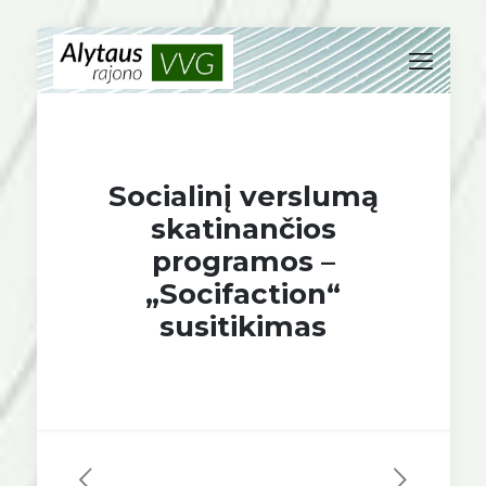
Socialinį verslumą
skatinančios
programos –
„Socifaction“
susitikimas