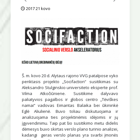
2017 21 kovo
Š. m. kovo 20 d. Alytaus rajono VVG patalpose vyko
penktasis projekto „Socifaction“ susitikimas su
Aleksandro Stulginskio universiteto eksperte prof.
Vilma Atkočiūniene. Susitikime dalyvavo
paliatyvios pagalbos ir globos centro „Tėviškes
namai“ vadovas Eimantas Balaika bei ūkininkė
Eglė Aliulienė. Buvo toliau diskutuojama ir
analizuojama ties projektinėmis idėjomis ir jų
įgyvendinimu. Taip pat šio susitikimo metu didelis
dėmesys buvo skirtas verslo plano turinio analizei,
kadangi geras verslo planas yra svarbi įmonės