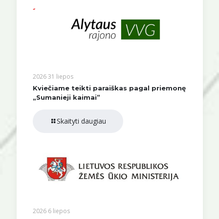
2026 31 liepos
Kviečiame teikti paraiškas pagal priemonę
„Sumanieji kaimai”
Skaityti daugiau
2026 6 liepos