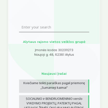
Alytaus rajono vietos veiklos grupė
Įmonės kodas 302311273
Naujoji g. 48, 62381 Alytus
Naujausi įrašai
Kviečiame teikti paraiškas pagal priemonę
„Sumanieji kaimai”
SOCIALINIO ir BENDRUOMENINIO verslo
VYKDYMO PROJEKTŲ, PATEIKTŲ PAGAL
LIETUVOS ŽEMĖS ŪKIO IR KAIMO PLĖTROS