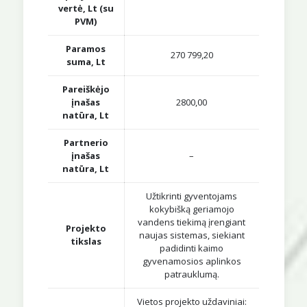
vertė, Lt (su
PVM)
Paramos
270 799,20
suma, Lt
Pareiškėjo
įnašas
2800,00
natūra, Lt
Partnerio
įnašas
–
natūra, Lt
Užtikrinti gyventojams
kokybišką geriamojo
vandens tiekimą įrengiant
Projekto
naujas sistemas, siekiant
tikslas
padidinti kaimo
gyvenamosios aplinkos
patrauklumą.
Vietos projekto uždaviniai: