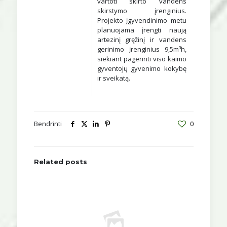
vartoti skirto vandens
skirstymo įrenginius.
Projekto įgyvendinimo metu
planuojama įrengti naują
artezinį gręžinį ir vandens
gerinimo įrenginius 9,5m³h,
siekiant pagerinti viso kaimo
gyventojų gyvenimo kokybę
ir sveikatą.
Bendrinti
0
Related posts