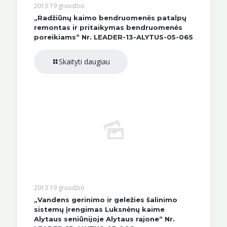
2013 19 gruodžio
„Radžiūnų kaimo bendruomenės patalpų
remontas ir pritaikymas bendruomenės
poreikiams“ Nr. LEADER-13-ALYTUS-05-065
Skaityti daugiau
2013 19 gruodžio
„Vandens gerinimo ir geležies šalinimo
sistemų įrengimas Luksnėnų kaime
Alytaus seniūnijoje Alytaus rajone“ Nr.