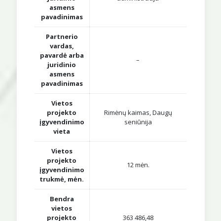
asmens
pavadinimas
Partnerio
vardas,
pavardė arba
–
juridinio
asmens
pavadinimas
Vietos
projekto
Rimėnų kaimas, Daugų
įgyvendinimo
seniūnija
vieta
Vietos
projekto
12 mėn.
įgyvendinimo
trukmė, mėn.
Bendra
vietos
projekto
363 486,48