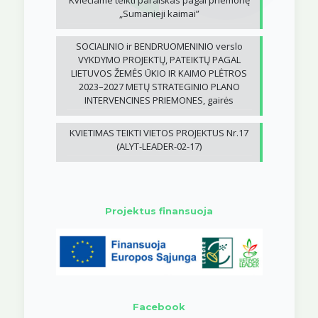
Kviečiame teikti paraiškas pagal priemonę
„Sumanieji kaimai”
SOCIALINIO ir BENDRUOMENINIO verslo
VYKDYMO PROJEKTŲ, PATEIKTŲ PAGAL
LIETUVOS ŽEMĖS ŪKIO IR KAIMO PLĖTROS
2023–2027 METŲ STRATEGINIO PLANO
INTERVENCINES PRIEMONES, gairės
KVIETIMAS TEIKTI VIETOS PROJEKTUS Nr.17
(ALYT-LEADER-02-17)
Projektus finansuoja
Facebook