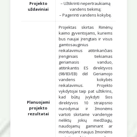
Projekto
– Užtikrinti nepertraukiamą
uždaviniai
vandens tiekimą;
– Pagerinti vandens kokybę.
Projektas skirtas Rimėnų
kaimo gyventojams, kuriems
bus naujai įrengtais ir visus
gamtosauginius
reikalavimus atitinkančiais
įrenginiais tiekiamas
geriamasis vanduo,
atitinkantis ES direktyvos
(98/83/EB) dėl Geriamojo
vandens kokybės
reikalavimus. Projekto
vykdytojai taip pat užtikrins,
kad būtų įvykdyti šios
Planuojami
direktyvos 10 straipsnio
projekto
nurodymai ir žmonėms
rezultatai
vartoti skirtame vandenyje
neliktų jokių medžiagų,
naudojamų gaminant ar
montuojant naujus žmonėms