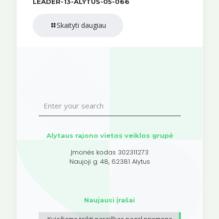
LEADER-13-ALYTUS-05-066
Skaityti daugiau
Alytaus rajono vietos veiklos grupė
Įmonės kodas 302311273
Naujoji g. 48, 62381 Alytus
Naujausi įrašai