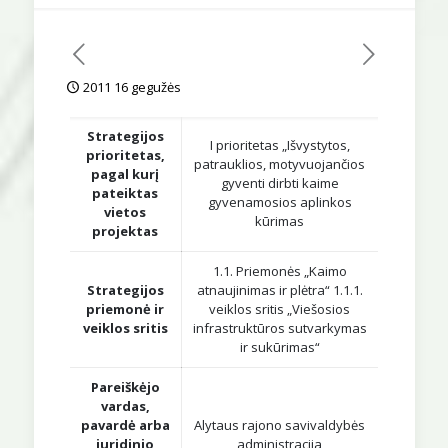
2011 16 gegužės
Strategijos
I prioritetas „Išvystytos,
prioritetas,
patrauklios, motyvuojančios
pagal kurį
gyventi dirbti kaime
pateiktas
gyvenamosios aplinkos
vietos
kūrimas
projektas
1.1. Priemonės „Kaimo
Strategijos
atnaujinimas ir plėtra“ 1.1.1.
priemonė ir
veiklos sritis „Viešosios
veiklos sritis
infrastruktūros sutvarkymas
ir sukūrimas“
Pareiškėjo
vardas,
pavardė arba
Alytaus rajono savivaldybės
juridinio
administracija