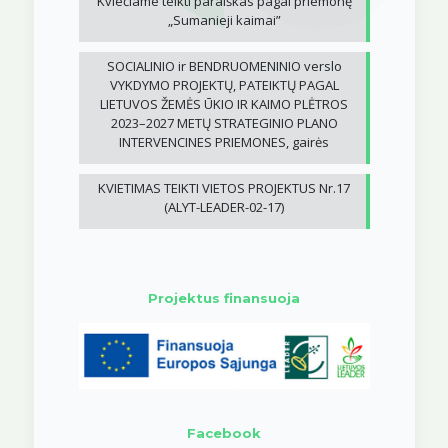
Kviečiame teikti paraiškas pagal priemonę
„Sumanieji kaimai”
SOCIALINIO ir BENDRUOMENINIO verslo
VYKDYMO PROJEKTŲ, PATEIKTŲ PAGAL
LIETUVOS ŽEMĖS ŪKIO IR KAIMO PLĖTROS
2023–2027 METŲ STRATEGINIO PLANO
INTERVENCINES PRIEMONES, gairės
KVIETIMAS TEIKTI VIETOS PROJEKTUS Nr.17
(ALYT-LEADER-02-17)
Projektus finansuoja
Facebook