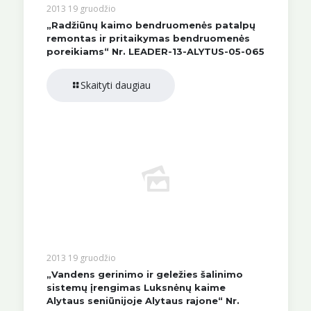
2013 19 gruodžio
„Radžiūnų kaimo bendruomenės patalpų
remontas ir pritaikymas bendruomenės
poreikiams“ Nr. LEADER-13-ALYTUS-05-065
Skaityti daugiau
2013 19 gruodžio
„Vandens gerinimo ir geležies šalinimo
sistemų įrengimas Luksnėnų kaime
Alytaus seniūnijoje Alytaus rajone“ Nr.