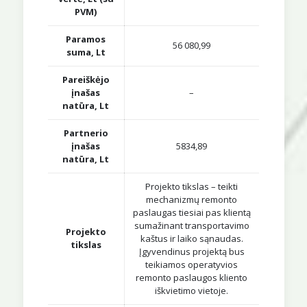
PVM)
Paramos
56 080,99
suma, Lt
Pareiškėjo
įnašas
–
natūra, Lt
Partnerio
įnašas
5834,89
natūra, Lt
Projekto tikslas – teikti
mechanizmų remonto
paslaugas tiesiai pas klientą
sumažinant transportavimo
Projekto
kaštus ir laiko sąnaudas.
tikslas
Įgyvendinus projektą bus
teikiamos operatyvios
remonto paslaugos kliento
iškvietimo vietoje.