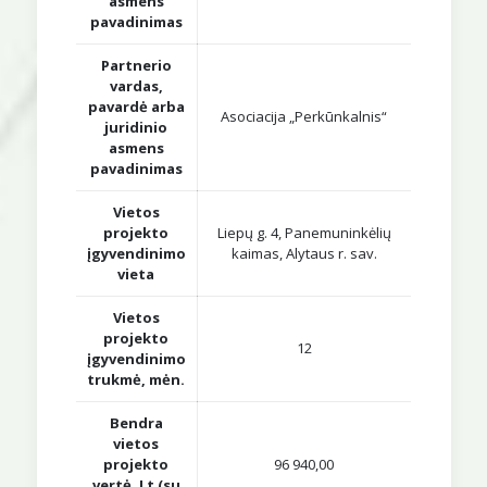
asmens
pavadinimas
Partnerio
vardas,
pavardė arba
Asociacija „Perkūnkalnis“
juridinio
asmens
pavadinimas
Vietos
projekto
Liepų g. 4, Panemuninkėlių
įgyvendinimo
kaimas, Alytaus r. sav.
vieta
Vietos
projekto
12
įgyvendinimo
trukmė, mėn.
Bendra
vietos
projekto
96 940,00
vertė, Lt (su