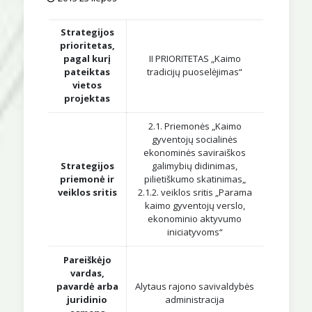
Strategijos
prioritetas,
pagal kurį
II PRIORITETAS „Kaimo
pateiktas
tradicijų puoselėjimas“
vietos
projektas
2.1. Priemonės „Kaimo
gyventojų socialinės
ekonominės saviraiškos
Strategijos
galimybių didinimas,
priemonė ir
pilietiškumo skatinimas„
veiklos sritis
2.1.2. veiklos sritis „Parama
kaimo gyventojų verslo,
ekonominio aktyvumo
iniciatyvoms“
Pareiškėjo
vardas,
pavardė arba
Alytaus rajono savivaldybės
juridinio
administracija