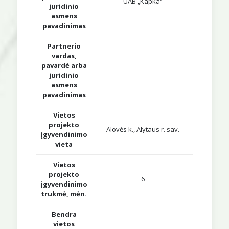
UAB „Kapka“
juridinio
asmens
pavadinimas
Partnerio
vardas,
pavardė arba
–
juridinio
asmens
pavadinimas
Vietos
projekto
Alovės k., Alytaus r. sav.
įgyvendinimo
vieta
Vietos
projekto
6
įgyvendinimo
trukmė, mėn.
Bendra
vietos