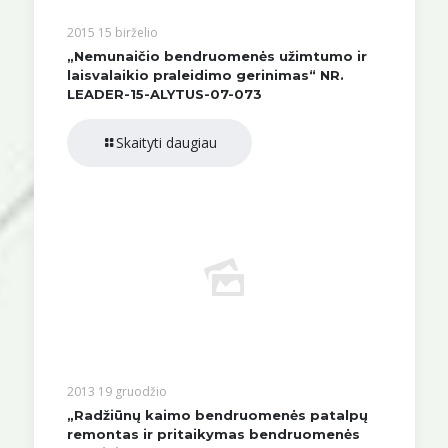
2015 15 birželio
„Nemunaičio bendruomenės užimtumo ir
laisvalaikio praleidimo gerinimas“ NR.
LEADER-15-ALYTUS-07-073
Skaityti daugiau
2013 19 gruodžio
„Radžiūnų kaimo bendruomenės patalpų
remontas ir pritaikymas bendruomenės