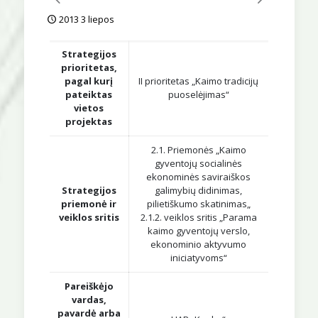
2013 3 liepos
Strategijos
prioritetas,
pagal kurį
II prioritetas „Kaimo tradicijų
pateiktas
puoselėjimas“
vietos
projektas
2.1. Priemonės „Kaimo
gyventojų socialinės
ekonominės saviraiškos
Strategijos
galimybių didinimas,
priemonė ir
pilietiškumo skatinimas„
veiklos sritis
2.1.2. veiklos sritis „Parama
kaimo gyventojų verslo,
ekonominio aktyvumo
iniciatyvoms“
Pareiškėjo
vardas,
pavardė arba