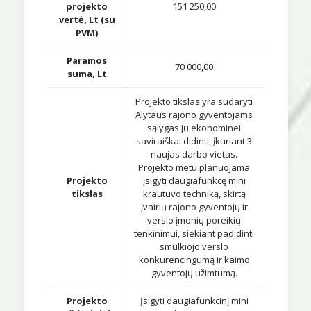
projekto
151 250,00
vertė, Lt (su
PVM)
Paramos
70 000,00
suma, Lt
Projekto tikslas yra sudaryti
Alytaus rajono gyventojams
sąlygas jų ekonominei
saviraiškai didinti, įkuriant 3
naujas darbo vietas.
Projekto metu planuojama
Projekto
įsigyti daugiafunkcę mini
tikslas
krautuvo techniką, skirtą
įvairių rajono gyventojų ir
verslo įmonių poreikių
tenkinimui, siekiant padidinti
smulkiojo verslo
konkurencingumą ir kaimo
gyventojų užimtumą.
Projekto
Įsigyti daugiafunkcinį mini