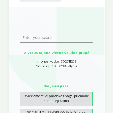
Alytaus rajono vietos veiklos grupė
Įmonės kodas 302311273
Naujoji g. 48, 62381 Alytus
Naujausi įrašai
Kviečiame teikti paraiškas pagal priemonę
„Sumanieji kaimai”
SOCIALINIO ir BENDRUOMENINIO verslo